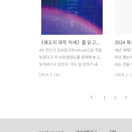
영양소를 어떻게든 잘게 나누어 습득하려
음에는 음식비
고 하지만, 뇌는 어떻게든 크게 묶어서 습
원이던 것이
득하려고 하는가보다. 그림과 발췌한 내용
13,000원
+ 요약을 담아보았다. ①-1 출력의 중요성
기야 음식비
다시 외우는 단어 시험보는 단어 결과 그
집들이 눈에
《궤도의 과학 허세》를 읽고...
2024 
룹 1 모든 단어 모든 단어 약 80점 그룹 2
모사가 있담
틀린 단어 모든 단어 약 80점 그룹 3 모든
회비가 의
4년 전인가 교보문고에 eBook으로 책을
매년 새해가
단어 틀린 단어 약 35점 그룹 4 틀린 단어
졌고, 나도
보겠다고 약 30만원정도를 결제해 놓고,
하곤 했는데
틀린 단어 약 35점 "가장 간단하게 ..
리고 작년 
잊어버리고 있었다. 어느 날 갑자기 내일
라는 것을 
고 있..
까지 소멸 예정이란 알람이 왔다. 부랴부
럼 연계도 만들
[2024. 1. 18.]
[2024. 1. 1
랴 책을 구매했다. 아니, 기프트 포인트나
123) 2.
마일리지여도 억울할 마당에 현금 구매한
기 (2024.
포인트를 소멸시켜 버려도 되나? "억울해
어플 어휘력 1
1
2
3
도 어쩔 수 없다." 늘 고객센터에서 들어왔
2024.1.1: 
던 말이다. 이 책은 이렇게 작가만 보고 급
역연습 100
하게 구매한 책 중 하나였다. 전반적으론
1권 완료 6
날 것의 느낌이 약간 있다. 작가 '궤도'님
루틴 20가지
의 의도했을 수도 있다. 다만, 조금 잘라냈
망 좋은 집으
iseohyun.com
네이버블로그
깃헙