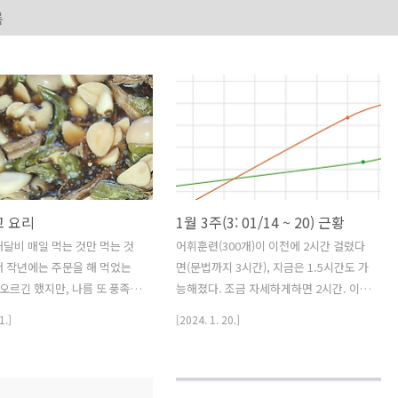
록
고 요리
1월 3주(3: 01/14 ~ 20) 근황
달비 매일 먹는 것만 먹는 것
어휘훈련(300개)이 이전에 2시간 걸렸다
 작년에는 주문을 해 먹었는
면(문법까지 3시간), 지금은 1.5시간도 가
 오르긴 했지만, 나름 또 풍족하
능해졌다. 조금 자세하게하면 2시간. 이달
 생각으로 2~3일에 한 번 꼴로
말에 세종에 약속이 생겼다. 1월초에 울산
1.]
[2024. 1. 20.]
 시켜 먹었다. 어차피 가게 가
다녀올때, 목표가 약간 딜레이됬는데, 아
것 씻고 챙겨 입어야 하고, 걸
무래도 외부일정이 생기면 조금 딜레이 되
담스러운 거리라면, 차비대비 그
는 건 어쩔 수 없는 것 같다. 2월이나 3월
 게 이득이었기 때문이다. 처
에 설 연휴 끝나고 서울에 다녀올까 싶었