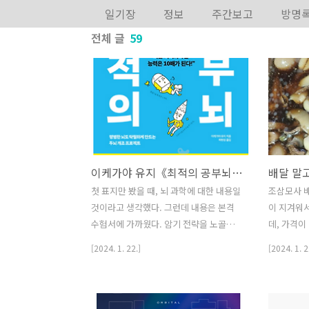
본문 바로가기
일기장
정보
주간보고
방명
전체 글
59
이케가야 유지《최적의 공부뇌》를 읽고..
배달 말
첫 표지만 봤을 때, 뇌 과학에 대한 내용일
조삼모사 배
것이라고 생각했다. 그런데 내용은 본격
이 지겨워서
수험서에 가까웠다. 암기 전략을 노골적으
데, 가격이
로 공략한다. 다만 약간의 올드 데이터라
게 먹는다는
[2024. 1. 22.]
[2024. 1. 2
고 느끼는 부분이 있었는데, 표지를 캡쳐
배달 음식을
하는 과정에서 눈에 들어왔다. 10년 연속
려면 이것저
장기 베스트셀러라는 것이... 아래는 책 내
어가기 부
용을 하나의 스토리로 담아보았다. 인체는
냥 배달하는