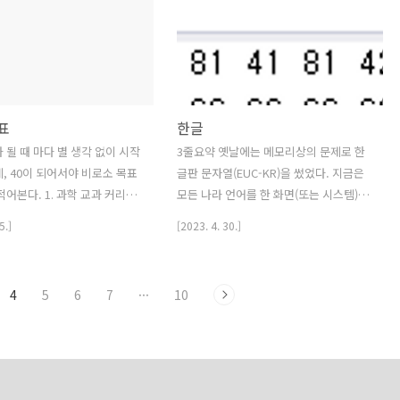
 10,000원에 배달비 5,000
는데 고민된다. 과학교과가 62% 완료되
 뉴스 몇 번 타더니 음식비
었다. 하지만 원래목표대로 웹페이지 올리
에 배달비 2,000원이 되더니 급
고, 동영상(Full version, Speedy
 15,000원에 배달비 무료인
version)올리는 것까지 하려면 수정해야
 띄기 시작했다. 뭐 이런 조삼
할 것 같다. 게다가 작년에 진행한 문서화
목표
한글
? 당연히 2,000원 쯤 부터 월
프로젝트를 좀 손봐야 할 것 같다. 과학교
미가 없어져서 탈퇴러시가 이어
과를 2월 안쪽으로 완료한다면, 3~4월 문
 될 때 마다 별 생각 없이 시작
3줄요약 옛날에는 메모리상의 문제로 한
 올해 초까지만 연장했었다. 그
서화 재정비(엑셀 강의자료 만든것 업로
, 40이 되어서야 비로소 목표
글판 문자열(EUC-KR)을 썼었다. 지금은
말부터 제육을 직접 만들어 먹
드.. 할 수 있으면 좋고), 5~6월 과학교..
적어본다. 1. 과학 교과 커리큘
모든 나라 언어를 한 화면(또는 시스템)에
기 (2024.1.15: 중1완, 중2-
서 다룰 수 있는 유니코드(Unicode)를 쓴
5.]
[2023. 4. 30.]
 수학 교과 커리큘럼 연계도 만들
다. 코딩으로 살펴보니 아직도 window에
1.15:고1-12 확인필요) 3. 영어
서는 EUC-KR을 사용하고 있다. 한글의 구
% 도전 (2023.11.25: 29%,
성 종류 갯수 내용 자음 14 ㄱㄴㄷㄹㅁㅂ
4
5
6
7
···
10
18%, 2024.1.15: 8.9%) 4. 번
ㅅㅇㅈㅊㅋㅌㅍㅎ 모음 10 ㅏㅑㅓㅕㅗㅛ
문 (뉴스, 긴 지문) 5. 일본어 책
ㅜㅠㅡㅣ 겹자음 5 ㄲㄸㅃㅆㅉ 겹받침 13
. 책 10권 읽고, 독후감 7. 요리
ㄲㄳㄵㄶㄺㄻㄼㄽㄾㄿㅀㅄㅆ 겹모음 11
로 늘리기 (카레, 제육) 8. 전
ㅐㅒㅔㅖㅘㅙㅚㅝㅞㅟㅢ 위치 종류 초성
로 이사 (11월 만료) 9. 자격
(19) = 자음 + 겹자음 ㄱ ㄲ ㄴ ㄷ ㄸ ㄹ ㅁ