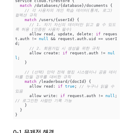
service cloud.firestore {

match
 /databases/{database}/documents {

// 각 사용자의 개인 학습 데이터(통계, 로그) 
컬렉션 규칙
match
 /users/{userId} {

// 1. 자기 자신의 데이터만 읽고 쓸 수 있도
록 허용 (인증된 사용자 필수)
      allow read, update, delete: 
if
 reques
t.auth != 
null
 && request.auth.uid == userI
d;	      

// 2. 회원가입 시 생성을 위한 규칙
      allow create: 
if
 request.auth != 
nul
l
;

    }

// (선택) 만약 전체 랭킹 시스템이나 공용 데이
터를 만들 경우를 대비한 규칙
match
 /leaderboard/{docId} {

      allow read: 
if
true
; 
// 누구나 읽을 수 
있음
      allow write: 
if
 request.auth != 
null
; 
// 로그인한 사람만 기록 가능
    }

  }

문제점 해결