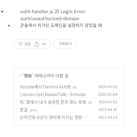
auth-handler.js:25 Login Error:
auth/unauthorized-domain
콘솔에서 허가된 도메인을 설정하지 않았을 때
공감
구독하기
'
정보
' 카테고리의 다른 글
Vscode에서 Gemini AI사용
2026.05.19
(0)
[Javascript] KakaoTalk - Simulator
2025.01.04
팁: 웹에서 내가 궁금한 폰트 찾는 방법
2024.03.02
(0)
(0)
한글
2023.04.30
(303)
남아선호사상이 성비에 미치는 영향 - 시
2023.04.13
뮬레이션
(0)