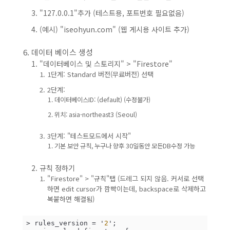
"127.0.0.1"추가 (테스트용, 포트번호 필요없음)
(예시) "iseohyun.com" (웹 게시용 사이트 추가)
데이터 베이스 생성
"데이터베이스 및 스토리지" > "Firestore"
1단계: Standard 버전(무료버전) 선택
2단계:
데이터베이스ID: (default) (수정불가)
위치: asia-northeast3 (Seoul)
3단계: "테스트모드에서 시작"
기본 보안 규칙, 누구나 향후 30일동안 모든DB수정 가능
규칙 정하기
"Firestore" > "규칙"탭 (드레그 되지 않음. 커서로 선택
하면 edit cursor가 깜빡이는데, backspace로 삭제하고
복붙하면 해결됨)
> rules_version = '
2
';
